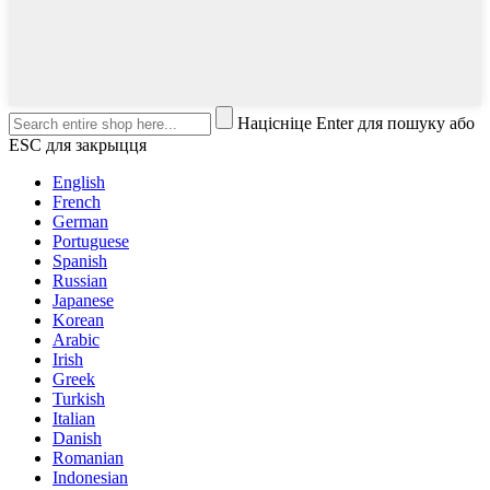
Націсніце Enter для пошуку або
ESC для закрыцця
English
French
German
Portuguese
Spanish
Russian
Japanese
Korean
Arabic
Irish
Greek
Turkish
Italian
Danish
Romanian
Indonesian