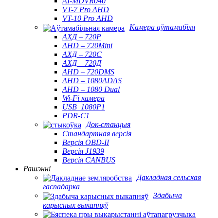
AI-MDVR040
VT-7 Pro AHD
VT-10 Pro AHD
Камера аўтамабіля
АХД – 720Р
AHD – 720Mini
АХД – 720С
АХД – 720Д
AHD – 720DMS
AHD – 1080ADAS
AHD – 1080 Dual
Wi-Fi камера
USB_1080P1
PDR-C1
Док-станцыя
Стандартная версія
Версія OBD-II
Версія J1939
Версія CANBUS
Рашэнні
Дакладная сельская
гаспадарка
Здабыча
карысных выкапняў