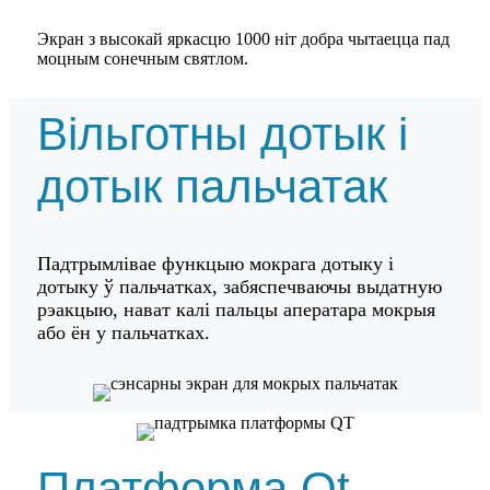
Экран з высокай яркасцю 1000 ніт добра чытаецца пад
моцным сонечным святлом.
Вільготны дотык і
дотык пальчатак
Падтрымлівае функцыю мокрага дотыку і
дотыку ў пальчатках, забяспечваючы выдатную
рэакцыю, нават калі пальцы аператара мокрыя
або ён у пальчатках.
Платформа Qt