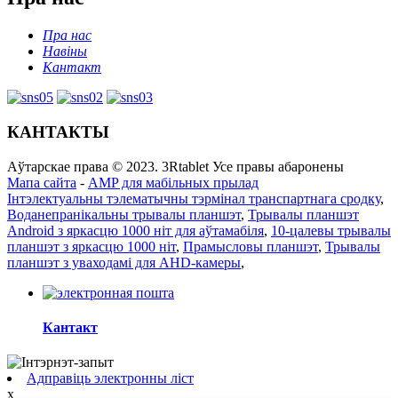
Пра нас
Навіны
Кантакт
КАНТАКТЫ
Аўтарскае права © 2023. 3Rtablet Усе правы абаронены
Мапа сайта
-
AMP для мабільных прылад
Інтэлектуальны тэлематычны тэрмінал транспартнага сродку
,
Воданепранікальны трывалы планшэт
,
Трывалы планшэт
Android з яркасцю 1000 ніт для аўтамабіля
,
10-цалевы трывалы
планшэт з яркасцю 1000 ніт
,
Прамысловы планшэт
,
Трывалы
планшэт з уваходамі для AHD-камеры
,
Кантакт
Адправіць электронны ліст
x