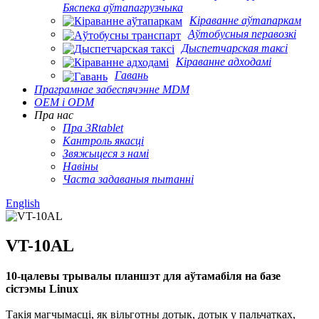
Бяспека аўтапагрузчыка
Кіраванне аўтапаркам
Аўтобусныя перавозкі
Дыспетчарская таксі
Кіраванне адходамі
Гавань
Праграмнае забеспячэнне MDM
OEM і ODM
Пра нас
Пра 3Rtablet
Кантроль якасці
Звяжыцеся з намі
Навіны
Часта задаваныя пытанні
English
VT-10AL
10-цалевы трывалы планшэт для аўтамабіля на базе
сістэмы Linux
Такія магчымасці, як вільготны дотык, дотык у пальчатках,