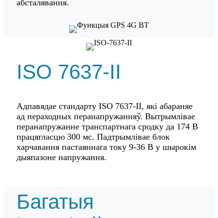
абсталявання.
ISO 7637-II
Адпавядае стандарту ISO 7637-II, які абараняе
ад пераходных перанапружанняў. Вытрымлівае
перанапружанне транспартнага сродку да 174 В
працягласцю 300 мс. Падтрымлівае блок
харчавання пастаяннага току 9-36 В у шырокім
дыяпазоне напружання.
Багатыя