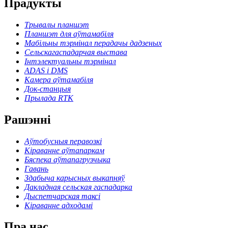
Прадукты
Трывалы планшэт
Планшэт для аўтамабіля
Мабільны тэрмінал перадачы дадзеных
Сельскагаспадарчая выстава
Інтэлектуальны тэрмінал
ADAS і DMS
Камера аўтамабіля
Док-станцыя
Прылада RTK
Рашэнні
Аўтобусныя перавозкі
Кіраванне аўтапаркам
Бяспека аўтапагрузчыка
Гавань
Здабыча карысных выкапняў
Дакладная сельская гаспадарка
Дыспетчарская таксі
Кіраванне адходамі
Пра нас