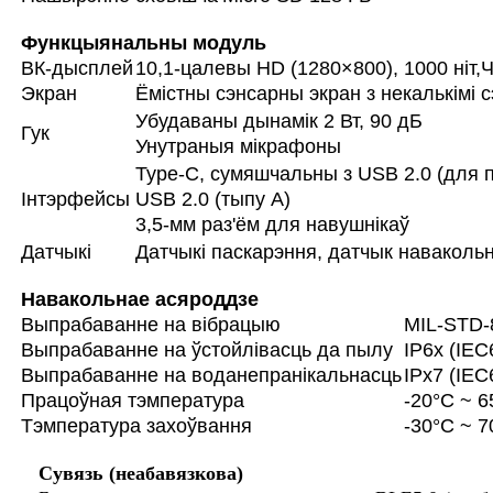
Функцыянальны модуль
ВК-дысплей
10,1-цалевы HD (1280×800), 1000 ніт,
Ч
Экран
Ёмістны сэнсарны экран з некалькімі 
Убудаваны дынамік 2 Вт, 90 дБ
Гук
Унутраныя мікрафоны
Type-C, сумяшчальны з USB 2.0 (для
Інтэрфейсы
USB 2.0 (тыпу A)
3,5-мм раз'ём для навушнікаў
Датчыкі
Датчыкі паскарэння, датчык навакольн
Навакольнае асяроддзе
Выпрабаванне на вібрацыю
MIL-STD
Выпрабаванне на ўстойлівасць да пылу
IP6x (IEC
Выпрабаванне на воданепранікальнасць
IPx7 (IEC
Працоўная тэмпература
-20°C ~ 6
Тэмпература захоўвання
-30°C ~ 7
Сувязь (неабавязкова)