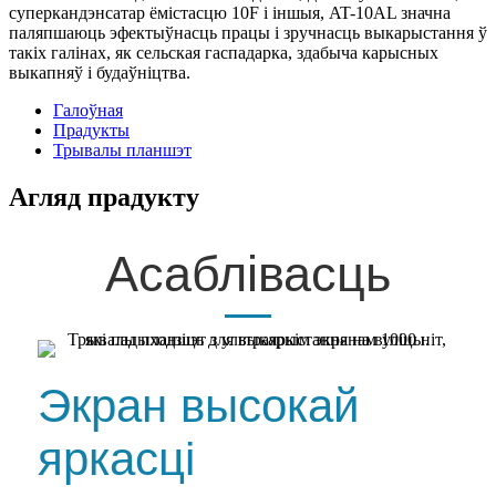
суперкандэнсатар ёмістасцю 10F і іншыя, AT-10AL значна
паляпшаюць эфектыўнасць працы і зручнасць выкарыстання ў
такіх галінах, як сельская гаспадарка, здабыча карысных
выкапняў і будаўніцтва.
Галоўная
Прадукты
Трывалы планшэт
Агляд прадукту
Асаблівасць
Экран высокай
яркасці