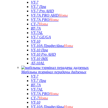
VT-7
VT-7 Пра
VT-7 Pro AHD
VT-7A PRO AHD
Новы
VT-7A PRO
Новы
СТ-7
Новы
ВТ-7А
VT-7AL
VT-7 GE/GA
VT-10
VT-10A Прафесійны
Новы
VT-10 Пра
VT-10 Pro AHD
VT-10 IMX
AT-10AL
Мабільны тэрмінал перадачы дадзеных
VT-7
VT-7 Пра
ВТ-7А
VT-7AL
VT-7A PRO
Новы
СТ-7
Новы
VT-10
VT-10A Прафесійны
Новы