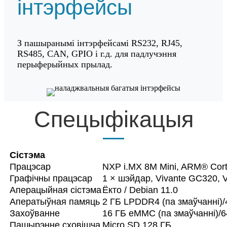
інтэрфейсы
З пашыранымі інтэрфейсамі RS232, RJ45,
RS485, CAN, GPIO і г.д. для падлучэння
перыферыйных прылад.
Спецыфікацыя
Сістэма
Працэсар
NXP i.MX 8M Mini, ARM® Cort
Графічны працэсар
1 × шэйдар, Vivante GC320, 
Аперацыйная сістэма
Ёкто / Debian 11.0
Аператыўная памяць
2 ГБ LPDDR4 (па змаўчанні)/
Захоўванне
16 ГБ eMMC (па змаўчанні)/6
Пашырэнне сховішча
Micro SD 128 ГБ