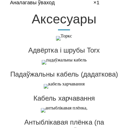
Аналагавы ўваход
×1
Аксесуары
Адвёртка і шрубы Torx
Падаўжальны кабель (дадаткова)
Кабель харчавання
Антыблікавая плёнка (па