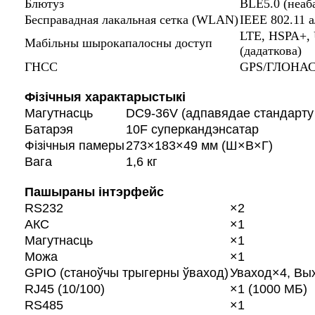
Блютуз
BLE5.0 (неаб
Бесправадная лакальная сетка (WLAN)
IEEE 802.11 a
LTE, HSPA+,
Мабільны шырокапалосны доступ
(дадаткова)
ГНСС
GPS/ГЛОНАСС
Фізічныя характарыстыкі
Магутнасць
DC9-36V (адпавядае стандарту 
Батарэя
10F суперкандэнсатар
Фізічныя памеры
273×183×49 мм (Ш×В×Г)
Вага
1,6 кг
Пашыраны інтэрфейс
RS232
×2
АКС
×1
Магутнасць
×1
Можа
×1
GPIO (станоўчы трыгерны ўваход)
Уваход×4, Вы
RJ45 (10/100)
×1 (1000 МБ)
RS485
×1