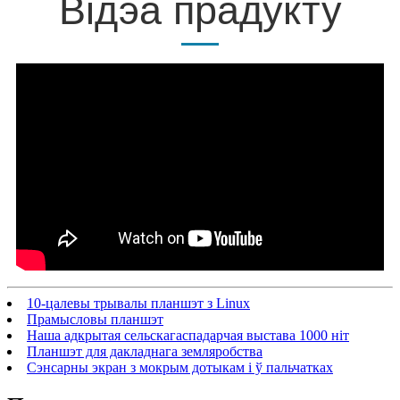
Відэа прадукту
10-цалевы трывалы планшэт з Linux
Прамысловы планшэт
Наша адкрытая сельскагаспадарчая выстава 1000 ніт
Планшэт для дакладнага земляробства
Сэнсарны экран з мокрым дотыкам і ў пальчатках