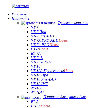
Галоўная
Прадукты
Трывалы планшэт
VT-7
VT-7 Пра
VT-7 Pro AHD
VT-7A PRO AHD
Новы
VT-7A PRO
Новы
СТ-7
Новы
ВТ-7А
VT-7AL
VT-7 GE/GA
VT-10
VT-10A Прафесійны
Новы
VT-10 Пра
VT-10 Pro AHD
VT-10 IMX
АТ-10А
AT-10AL
Планшэт для аўтамабіля
ВТ-5
ВТ-5А
Новы