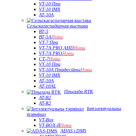
VT-10 Пра
VT-10 IMX
АТ-10А
Сельскагаспадарчая выстава
ВТ-5
ВТ-5А
Новы
VT-7 Пра
VT-7A PRO AHD
Новы
VT-7A PRO
Новы
СТ-7
Новы
VT-10 Пра
VT-10A Прафесійны
Новы
VT-10 IMX
АТ-10А
AT-10AL
Прылада RTK
AT-B2
AT-R2
Інтэлектуальны
тэрмінал
VT-Box
VT-BOX-II
Новы
ADAS і DMS