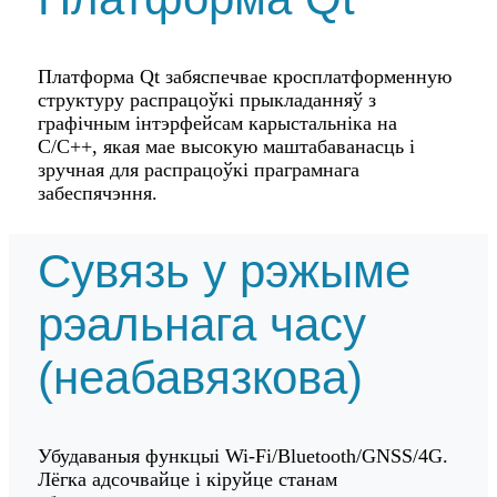
Платформа Qt забяспечвае кросплатформенную
структуру распрацоўкі прыкладанняў з
графічным інтэрфейсам карыстальніка на
C/C++, якая мае высокую маштабаванасць і
зручная для распрацоўкі праграмнага
забеспячэння.
Сувязь у рэжыме
рэальнага часу
(неабавязкова)
Убудаваныя функцыі Wi-Fi/Bluetooth/GNSS/4G.
Лёгка адсочвайце і кіруйце станам