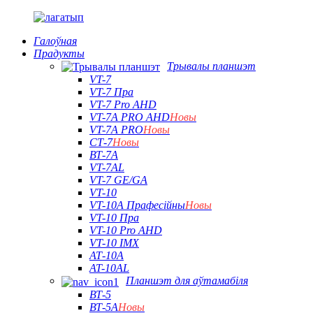
Галоўная
Прадукты
Трывалы планшэт
VT-7
VT-7 Пра
VT-7 Pro AHD
VT-7A PRO AHD
Новы
VT-7A PRO
Новы
СТ-7
Новы
ВТ-7А
VT-7AL
VT-7 GE/GA
VT-10
VT-10A Прафесійны
Новы
VT-10 Пра
VT-10 Pro AHD
VT-10 IMX
АТ-10А
AT-10AL
Планшэт для аўтамабіля
ВТ-5
ВТ-5А
Новы