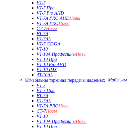
VT-7
VT-7 Пра
VT-7 Pro AHD
VT-7A PRO AHD
Новы
VT-7A PRO
Новы
СТ-7
Новы
ВТ-7А
VT-7AL
VT-7 GE/GA
VT-10
VT-10A Прафесійны
Новы
VT-10 Пра
VT-10 Pro AHD
VT-10 IMX
AT-10AL
Мабільны 
VT-7
VT-7 Пра
ВТ-7А
VT-7AL
VT-7A PRO
Новы
СТ-7
Новы
VT-10
VT-10A Прафесійны
Новы
VT-10 Пра