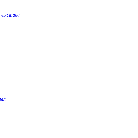
я выстава
нал