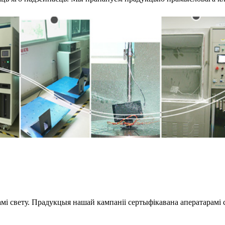
мі свету. Прадукцыя нашай кампаніі сертыфікавана аператарамі су