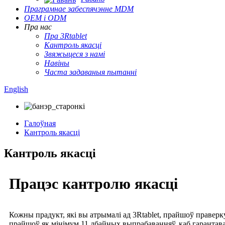
Праграмнае забеспячэнне MDM
OEM і ODM
Пра нас
Пра 3Rtablet
Кантроль якасці
Звяжыцеся з намі
Навіны
Часта задаваныя пытанні
English
Галоўная
Кантроль якасці
Кантроль якасці
Працэс кантролю якасці
Кожны прадукт, які вы атрымалі ад 3Rtablet, прайшоў праверку
прайшоў як мінімум 11 дбайных выпрабаванняў, каб гарантава