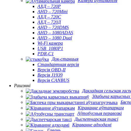
Камера аўтамабіля
АХД – 720Р
AHD – 720Mini
АХД – 720С
АХД – 720Д
AHD – 720DMS
AHD – 1080ADAS
AHD – 1080 Dual
Wi-Fi камера
USB_1080P1
PDR-C1
Док-станцыя
Стандартная версія
Версія OBD-II
Версія J1939
Версія CANBUS
Рашэнні
Дакладная сельская гас
Здабыча карысных
Бясп
Кіраванне аўтапаркам
Аўтобусныя перавозкі
Дыспетчарская таксі
Кіраванне адходамі
Гавань