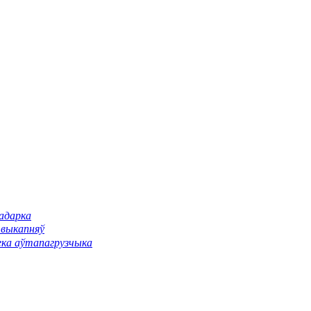
падарка
 выкапняў
ека аўтапагрузчыка