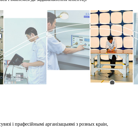
вязі і прафесійнымі арганізацыямі з розных краін,