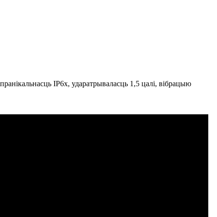
ранікальнасць IP6x, ударатрываласць 1,5 цалі, вібрацыю