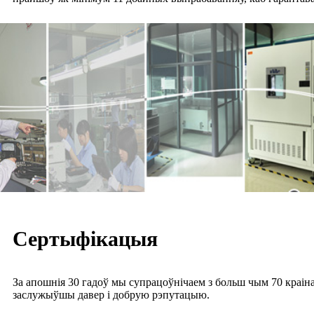
Сертыфікацыя
За апошнія 30 гадоў мы супрацоўнічаем з больш чым 70 краіна
заслужыўшы давер і добрую рэпутацыю.