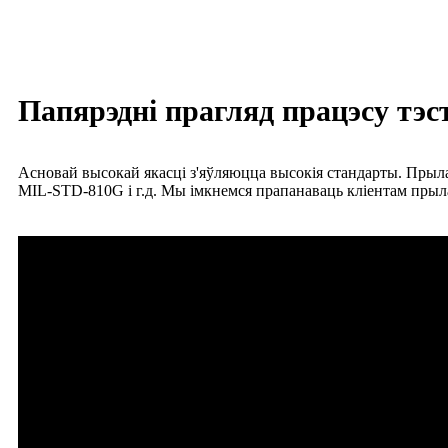
Папярэдні прагляд працэсу тэс
Асновай высокай якасці з'яўляюцца высокія стандарты. Прыла
MIL-STD-810G і г.д. Мы імкнемся прапанаваць кліентам прыл