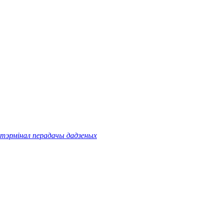
тэрмінал перадачы дадзеных