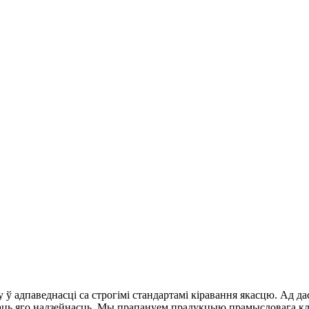
 ў адпаведнасці са строгімі стандартамі кіравання якасцю. Ад да
ць яго надзейнасць. Мы прапануем прадукцыю прамысловага клас