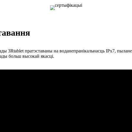
тавання
ды 3Rtablet пратэставаны на воданепранікальнасць IPx7, пыланеп
ады больш высокай якасці.