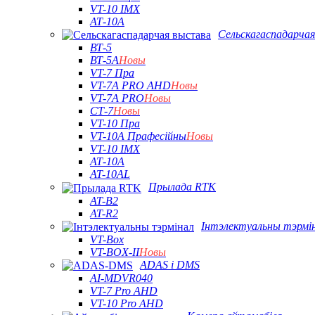
VT-10 IMX
АТ-10А
Сельскагаспадарча
ВТ-5
ВТ-5А
Новы
VT-7 Пра
VT-7A PRO AHD
Новы
VT-7A PRO
Новы
СТ-7
Новы
VT-10 Пра
VT-10A Прафесійны
Новы
VT-10 IMX
АТ-10А
AT-10AL
Прылада RTK
AT-B2
AT-R2
Інтэлектуальны тэрмі
VT-Box
VT-BOX-II
Новы
ADAS і DMS
AI-MDVR040
VT-7 Pro AHD
VT-10 Pro AHD