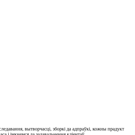
следавання, вытворчасці, зборкі да адпраўкі, кожны прадукт
а і імкнемся да задавальнення кліентаў.