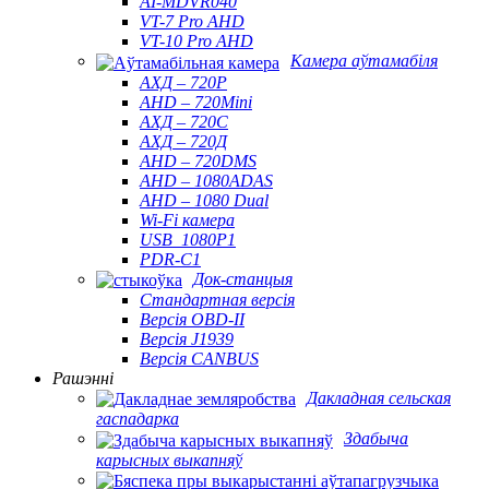
AI-MDVR040
VT-7 Pro AHD
VT-10 Pro AHD
Камера аўтамабіля
АХД – 720Р
AHD – 720Mini
АХД – 720С
АХД – 720Д
AHD – 720DMS
AHD – 1080ADAS
AHD – 1080 Dual
Wi-Fi камера
USB_1080P1
PDR-C1
Док-станцыя
Стандартная версія
Версія OBD-II
Версія J1939
Версія CANBUS
Рашэнні
Дакладная сельская
гаспадарка
Здабыча
карысных выкапняў