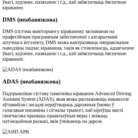
ўвагі, курэнне, пазяханне і г.д., каб забяспечыць бяспечнае
кіраванне.
DMS (неабавязкова)
DMS (сістэма маніторынгу кіравання): заснаваная на
прафесійным праграмным забеспячэнні з алгарытмамі
штучнага інтэлекту, DMS можа кантраляваць няправільныя
паводзіны падчас кіравання, такія як стомленасць, адцягненне
ўвагі, курэнне, пазяханне і г.д., каб забяспечыць бяспечнае
кіраванне.
ADAS (неабавязкова)
Падтрымлівае сістэму памочніка кіравання Advanced Driving
Assistant System (ADAS), якая можа распазнаваць наваколле
аўтамабіля і загадзя пераўтвараць дарожныя ўмовы ў
галасавыя напаміны і сігналы трывогі, каб кіроўцы маглі
своечасова прымаць праактыўныя меры і зніжаць
патэнцыйныя рызыкі, якія ўзнікаюць на дарозе.