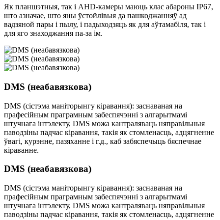
Як планшэтныя, так і AHD-камеры маюць клас абароны IP67,
што азначае, што яны ўстойлівыя да пашкоджанняў ад
вадзяной пары і пылу, і падыходзяць як для аўтамабіля, так і
для яго знаходжання па-за ім.
DMS (неабавязкова)
DMS (сістэма маніторынгу кіравання): заснаваная на
прафесійным праграмным забеспячэнні з алгарытмамі
штучнага інтэлекту, DMS можа кантраляваць няправільныя
паводзіны падчас кіравання, такія як стомленасць, адцягненне
ўвагі, курэнне, пазяханне і г.д., каб забяспечыць бяспечнае
кіраванне.
DMS (неабавязкова)
DMS (сістэма маніторынгу кіравання): заснаваная на
прафесійным праграмным забеспячэнні з алгарытмамі
штучнага інтэлекту, DMS можа кантраляваць няправільныя
паводзіны падчас кіравання, такія як стомленасць, адцягненне