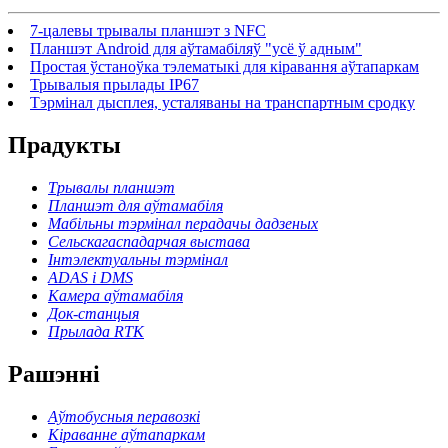
7-цалевы трывалы планшэт з NFC
Планшэт Android для аўтамабіляў "усё ў адным"
Простая ўстаноўка тэлематыкі для кіравання аўтапаркам
Трывалыя прылады IP67
Тэрмінал дысплея, усталяваны на транспартным сродку
Прадукты
Трывалы планшэт
Планшэт для аўтамабіля
Мабільны тэрмінал перадачы дадзеных
Сельскагаспадарчая выстава
Інтэлектуальны тэрмінал
ADAS і DMS
Камера аўтамабіля
Док-станцыя
Прылада RTK
Рашэнні
Аўтобусныя перавозкі
Кіраванне аўтапаркам