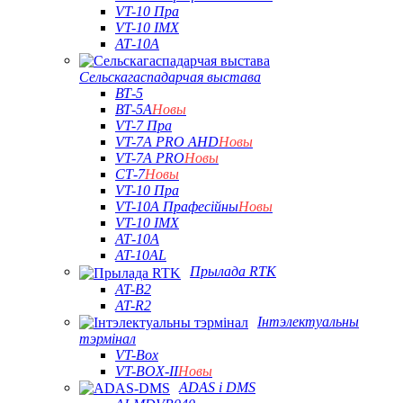
VT-10 Пра
VT-10 IMX
АТ-10А
Сельскагаспадарчая выстава
ВТ-5
ВТ-5А
Новы
VT-7 Пра
VT-7A PRO AHD
Новы
VT-7A PRO
Новы
СТ-7
Новы
VT-10 Пра
VT-10A Прафесійны
Новы
VT-10 IMX
АТ-10А
AT-10AL
Прылада RTK
AT-B2
AT-R2
Інтэлектуальны
тэрмінал
VT-Box
VT-BOX-II
Новы
ADAS і DMS