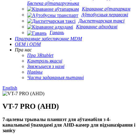
Бяспека аўтапагрузчыка
Кіраванне аўтапаркам
Аўтобусныя перавозкі
Дыспетчарская таксі
Кіраванне адходамі
Гавань
Праграмнае забеспячэнне MDM
OEM і ODM
Пра нас
Пра 3Rtablet
Кантроль якасці
Звяжыцеся з намі
Навіны
Часта задаваныя пытанні
English
VT-7 PRO (AHD)
7-цалевы трывалы планшэт для аўтамабіля з 4-
канальнымі ўваходамі для AHD-камер для відэаназірання і
запісу