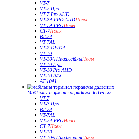
VT-7
VT-7 Пра
VT-7 Pro AHD
VT-7A PRO AHD
Новы
VT-7A PRO
Новы
СТ-7
Новы
ВТ-7А
VT-7AL
VT-7 GE/GA
VT-10
VT-10A Прафесійны
Новы
VT-10 Пра
VT-10 Pro AHD
VT-10 IMX
AT-10AL
Мабільны тэрмінал перадачы дадзеных
VT-7
VT-7 Пра
ВТ-7А
VT-7AL
VT-7A PRO
Новы
СТ-7
Новы
VT-10
VT-10A Прафесійны
Новы