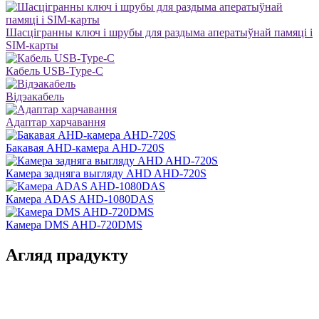
Шасцігранны ключ і шрубы для раздыма аператыўнай памяці і
SIM-карты
Кабель USB-Type-C
Відэакабель
Адаптар харчавання
Бакавая AHD-камера AHD-720S
Камера задняга выгляду AHD AHD-720S
Камера ADAS AHD-1080DAS
Камера DMS AHD-720DMS
Агляд прадукту