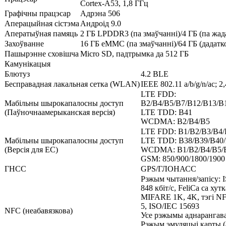
Cortex-A53, 1,8 ГГц
Графічны працэсар
Адрэна 506
Аперацыйная сістэма
Андроід 9.0
Аператыўная памяць
2 ГБ LPDDR3 (па змаўчанні)/4 ГБ (па жад
Захоўванне
16 ГБ eMMC (па змаўчанні)/64 ГБ (дадатк
Пашырэнне сховішча
Micro SD, падтрымка да 512 ГБ
Камунікацыя
Блютуз
4.2 BLE
Бесправадная лакальная сетка (WLAN)
IEEE 802.11 a/b/g/n/ac; 2
LTE FDD:
Мабільны шырокапалосны доступ
B2/B4/B5/B7/B12/B13/B
(Паўночнаамерыканская версія)
LTE TDD: B41
WCDMA: B2/B4/B5
LTE FDD: B1/B2/B3/B4/
Мабільны шырокапалосны доступ
LTE TDD: B38/B39/B40
(Версія для ЕС)
WCDMA: B1/B2/B4/B5/
GSM: 850/900/1800/190
ГНСС
GPS/ГЛОНАСС
Рэжым чытання/запісу: 
848 кбіт/с, FeliCa са хут
MIFARE 1K, 4K, тэгі NFC
5, ISO/IEC 15693
NFC (неабавязкова)
Усе рэжымы аднарангава
Рэжым эмуляцыі карты (