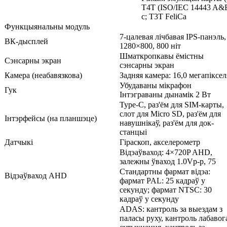
T4T (ISO/IEC 14443 A&B)
с; T3T FeliCa
Функцыянальны модуль
7-цалевая лічбавая IPS-панэль,
ВК-дысплей
1280×800, 800 ніт
Шматкропкавы ёмістны
Сэнсарны экран
сэнсарны экран
Камера (неабавязкова)
Задняя камера: 16,0 мегапіксел
Убудаваны мікрафон
Гук
Інтэграваны дынамік 2 Вт
Type-C, раз'ём для SIM-карты,
слот для Micro SD, раз'ём для
Інтэрфейсы (на планшэце)
навушнікаў, раз'ём для док-
станцыі
Датчыкі
Гіраскоп, акселерометр
Відэаўваход: 4×720P AHD,
залежны ўваход 1.0Vp-p, 75
Стандартны фармат відэа:
Відэаўваход AHD
фармат PAL: 25 кадраў у
секунду; фармат NTSC: 30
кадраў у секунду
ADAS: кантроль за выездам з
паласы руху, кантроль лабавог