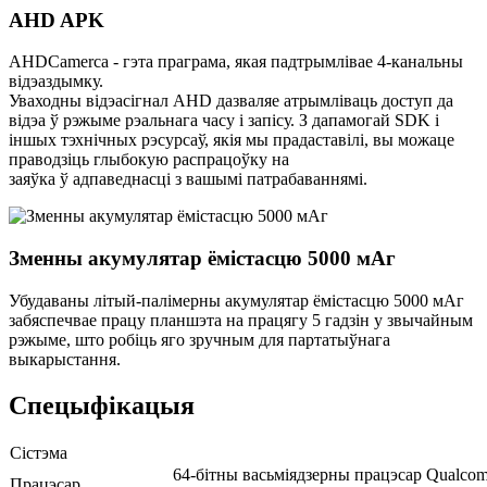
AHD APK
AHDCamerca - гэта праграма, якая падтрымлівае 4-канальны
відэаздымку.
Уваходны відэасігнал AHD дазваляе атрымліваць доступ да
відэа ў рэжыме рэальнага часу і запісу. З дапамогай SDK і
іншых тэхнічных рэсурсаў, якія мы прадаставілі, вы можаце
праводзіць глыбокую распрацоўку на
заяўка ў адпаведнасці з вашымі патрабаваннямі.
Зменны акумулятар ёмістасцю 5000 мАг
Убудаваны літый-палімерны акумулятар ёмістасцю 5000 мАг
забяспечвае працу планшэта на працягу 5 гадзін у звычайным
рэжыме, што робіць яго зручным для партатыўнага
выкарыстання.
Спецыфікацыя
Сістэма
64-бітны васьміядзерны працэсар Qualco
Працэсар