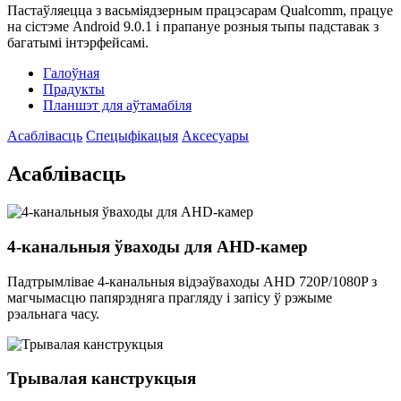
Пастаўляецца з васьміядзерным працэсарам Qualcomm, працуе
на сістэме Android 9.0.1 і прапануе розныя тыпы падставак з
багатымі інтэрфейсамі.
Галоўная
Прадукты
Планшэт для аўтамабіля
Асаблівасць
Спецыфікацыя
Аксесуары
Асаблівасць
4-канальныя ўваходы для AHD-камер
Падтрымлівае 4-канальныя відэаўваходы AHD 720P/1080P з
магчымасцю папярэдняга прагляду і запісу ў рэжыме
рэальнага часу.
Трывалая канструкцыя