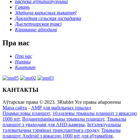
Бяспека аўтапагрузчыка
Гавань
Здабыча карысных выкапняў
Дакладная сельская гаспадарка
Дыспетчарская таксі
Кіраванне адходамі
Пра нас
Пра нас
Навіны
Кантакт
КАНТАКТЫ
Аўтарскае права © 2023. 3Rtablet Усе правы абаронены
Мапа сайта
-
AMP для мабільных прылад
Прамысловы планшэт
,
10-цалевы трывалы планшэт з яркасцю
1000 ніт
,
Воданепранікальны трывалы планшэт
,
Трывалы
планшэт з уваходамі для AHD-камеры
,
Інтэлектуальны
тэлематычны тэрмінал транспартнага сродку
,
Трывалы
планшэт Android з яркасцю 1000 ніт для аўтамабіля
,