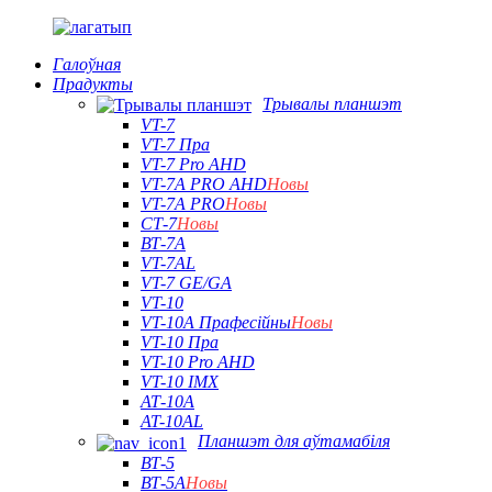
Галоўная
Прадукты
Трывалы планшэт
VT-7
VT-7 Пра
VT-7 Pro AHD
VT-7A PRO AHD
Новы
VT-7A PRO
Новы
СТ-7
Новы
ВТ-7А
VT-7AL
VT-7 GE/GA
VT-10
VT-10A Прафесійны
Новы
VT-10 Пра
VT-10 Pro AHD
VT-10 IMX
АТ-10А
AT-10AL
Планшэт для аўтамабіля
ВТ-5
ВТ-5А
Новы