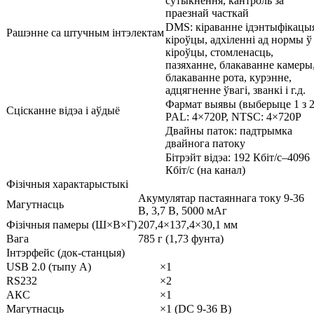
сутыкнення, кантроль за
праезнай часткай
DMS: кіраванне ідэнтыфікацы
Рашэнне са штучным інтэлектам
кіроўцы, адхіленні ад нормы ў
кіроўцы, стомленасць,
пазяханне, блакаванне камеры
блакаванне рота, курэнне,
адцягненне ўвагі, званкі і г.д.
Фармат выявы (выберыце 1 з 2
Сцісканне відэа і аўдыё
PAL: 4×720P, NTSC: 4×720P
Двайны паток: падтрымка
двайнога патоку
Бітрэйт відэа: 192 Кбіт/с–4096
Кбіт/с (на канал)
Фізічныя характарыстыкі
Акумулятар пастаяннага току 9-36
Магутнасць
В, 3,7 В, 5000 мАг
Фізічныя памеры (Ш×В×Г)
207,4×137,4×30,1 мм
Вага
785 г (1,73 фунта)
Інтэрфейс (док-станцыя)
USB 2.0 (тыпу A)
×1
RS232
×2
АКС
×1
Магутнасць
×1 (DC 9-36 В)