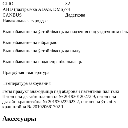
GPIO
×2
AHD (падтрымка ADAS, DMS)
×4
CANBUS
Дадаткова
Навакольнае асяроддзе
Выпрабаванне на ўстойлівасць да падзення пад уздзеяннем сіл
Выпрабаванне на вібрацыю
Выпрабаванне на ўстойлівасць да пылу
Выпрабаванне на воданепранікальнасць
Працоўная тэмпература
Тэмпература захоўвання
Гэты прадукт знаходзіцца пад абаронай патэнтнай палітыкі
Патэнт на дызайн планшэта № 201930120272.9, патэнт на
дызайн кранштэйна № 201930225623.2, патэнт на ўтыліту
кранштэйна № 201920661302.1
Аксесуары