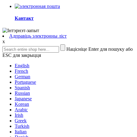
Кантакт
Адправіць электронны ліст
x
Націсніце Enter для пошуку або
ESC для закрыцця
English
French
German
Portuguese
Spanish
Russian
Japanese
Korean
Arabic
Irish
Greek
Turkish
Italian